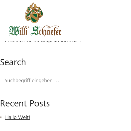
Versteigerung 2025
Beitragsnavigation
Previous:
Gerstl Degustation 2024
Search
Recent Posts
Hallo Welt!