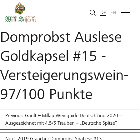
Zum Inhalt
2019 Graacher
DE
EN
Domprobst Auslese
Goldkapsel #15 -
Versteigerungswein-
97/100 Punkte
Beitragsnavigation
Previous:
Gault & Millau Weinguide Deutschland 2020 –
Ausgezeichnet mit 4,5/5 Trauben – „Deutsche Spitze“
Next:
2019 Graacher Domprobst Spätlese #13 -